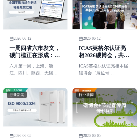
2026-06-12
2026-06-12
一周四省六市发文，
ICAS英格尔认证亮
碳门槛正在形成：企
相2026碳博会，共探
业该补哪三类低碳能
绿色出海合规新路径
六月第一周，上海、浙
ICAS英格尔认证亮相本届
力？（含全国补贴汇
江、四川、陕西、无锡、
碳博会（展位号
总）
成都六市密集印发七份绿
W3C02），围绕绿色贸
色低碳相关文件。
易、绿色出海、零碳园区
与供应链低碳转型等重点
行业新闻
行业新闻
议题，集中展示双碳与可
持续发展相关服务能力及
标杆实践案例。
2026-06-05
2026-06-05