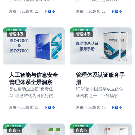
价值落地指南
CBAM应对中的常见需求
厂建设工作的通知
发布于:
2026-07-22
下载
发布于:
2026-07-22
下载
管理体系
管理体系
人工智能与信息安全
管理体系认证服务手
管理体系全景洞察
册
旨在帮助企业把"负责任
ICAS是中国最早成立的认
AI"理念转化为可执行的管
证机构之一，业务辐射全
理制度，在创新中守住安
球，业务范围涵盖体系认
发布于:
2026-07-22
下载
发布于:
2026-07-16
下载
全与伦理底线，推动人工
证、服务认证、环境信息
智能产业由"技术驱
审定与核查、产品认证
动"向"价值驱动"演进
等，可满足您全方位的需
求。
白皮书
白皮书