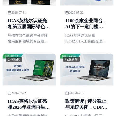
2026-07-31
2026-07-22
ICAS英格尔认证亮
1100余家企业同台，
相第五届国际绿色零
AI的下一道门槛
碳节，分享零碳园区
是"可信”，ICAS英
凭借在绿色低碳与可持续
ICAS英格尔认证携
与零碳工厂申报实操
格尔认证亮相WAIC
发展服务领域的专业服务
ISO42001人工智能管理体
并获颁两项荣誉
2026
能力和广泛行业服务案
系认证等AI领域系列认证
例，ICAS英格尔认证获
服务参展
颁“2026可持续未来特别贡
公司新闻
行业新闻
献奖”，同时摘得“2026零碳
园区运营典范奖”。
2026-07-22
2026-07-16
ICAS英格尔认证亮
政策解读 | 评分截止
相2026年亚洲再生金
与系统关闭，CDP
属循环发展大会，分
2026披露要分清的两