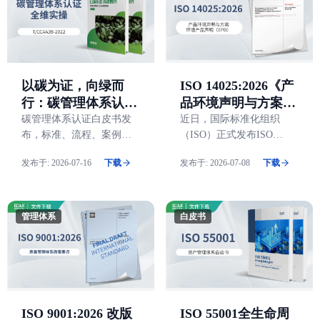
以碳为证，向绿而
ISO 14025:2026《产
行：碳管理体系认证
品环境声明与方案
全维度实操白皮书
——环境产品声明
碳管理体系认证白皮书发
近日，国际标准化组织
布，标准、流程、案例一
（ISO）正式发布ISO
（EPD）》
册讲透
14025:2026《产品环境声明
发布于:
2026-07-16
下载
发布于:
2026-07-08
下载
与方案——环境产品声明
（EPD）》
管理体系
白皮书
ISO 9001:2026 改版
ISO 55001全生命周