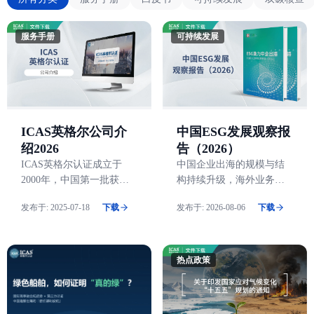
服务手册
可持续发展
ICAS英格尔公司介
中国ESG发展观察报
绍2026
告（2026）
ICAS英格尔认证成立于
中国企业出海的规模与结
2000年，中国第一批获得
构持续升级，海外业务已
官方认定的第三方独立认
从补充性板块转变为核心
发布于:
2025-07-18
下载
发布于:
2026-08-06
下载
证检测机构，获得国
增长引擎，出海模式正由
际“UKAS”
产品出口转向全球运营,在
此进程中，ESG重要性显
著上升，逐步成为影响企
热点政策
业海外经营的基础性变
量。