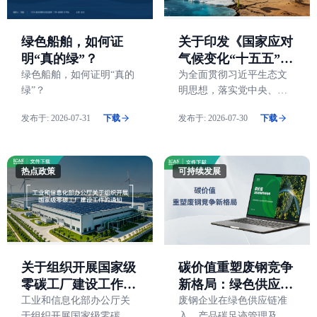
绿色船舶，如何证
关于印发《国家应对
明“真的绿”？
气候变化“十五五”规
划》的通知
绿色船舶，如何证明“真的
为全面贯彻习近平生态文
绿”？
明思想，落实党中央、国
务院决策部署，联合编制
发布于:
2026-07-31
下载
发布于:
2026-07-30
下载
了《国家应对气候变化“十
五五”规划》
热点政策
可持续发展
碳价值重塑废钢竞争
关于组织开展国家级
新格局：绿色供应链
零碳工厂建设工作的
准入与碳关税应对的
通知
废钢企业在绿色供应链准
工业和信息化部办公厅关
入、产品碳足迹管理及
于组织开展国家级零碳工