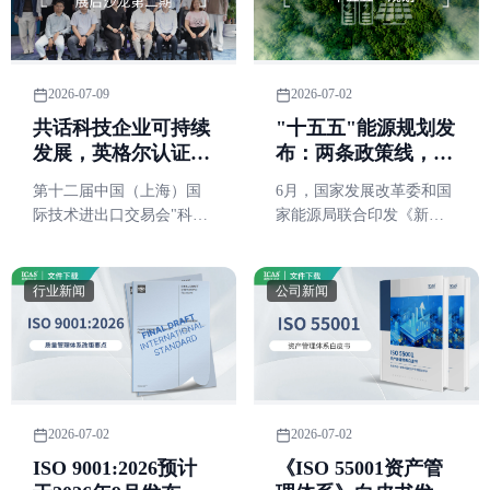
因。
2026-07-09
2026-07-02
共话科技企业可持续
"十五五"能源规划发
发展，英格尔认证协
布：两条政策线，指
办第十二届上交
向企业低碳管理的两
第十二届中国（上海）国
6月，国家发展改革委和国
会"科技创新·活力张
个核心动作
际技术进出口交易会"科技
家能源局联合印发《新型
江"专区展后沙龙
创新·活力张江"专区展后沙
能源体系建设"十五五"规
龙（第二期）在中企视讯
划》（发改能源〔2026〕
北外滩中心举办
884号）。
行业新闻
公司新闻
2026-07-02
2026-07-02
ISO 9001:2026预计
《ISO 55001资产管