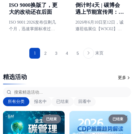
倒计时4天 | 碳博会
ISO 9000换版了，更
遇上节能宣传周：企
大的改动还在后面
业出海，为什么绕不
2026年6月10日至12日，诚
ISO 9001:2026发布仅剩几
开“低碳竞争力”？
邀莅临展位【W3C02】现
个月，迅速掌握标准过渡
场交流。
期
末页
1
2
3
4
5
精选活动
更多
所有分类
报名中
已结束
回看中
已结束
已结束