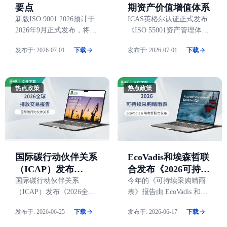
要点
期资产价值增值体系
新版ISO 9001:2026预计于
ICAS英格尔认证正式发布
2026年9月正式发布，将在
《ISO 55001资产管理体
保持现行框架的基础上进
系》白皮书，系统拆解ISO
发布于:
2026-07-01
下载
发布于:
2026-07-01
下载
行编辑性澄清与重点微
55001:2024的核心逻辑、落
调，总体属于演进式更新
地步骤与认证价值，并附
三大行业实证案例。
热点政策
热点政策
EcoVadis和埃森哲联
国际碳行动伙伴关系
合发布《2026可持续
（ICAP）发布
采购晴雨表》
《2026全球排放交易
今年的《可持续采购晴雨
国际碳行动伙伴关系
表》报告由 EcoVadis 和埃
（ICAP）发布《2026全球
报告》
森哲 (Accenture) 共同发
排放交易报告》，报告显
发布于:
2026-06-25
下载
发布于:
2026-06-17
下载
布，通过丰富的数据展现
示，在地缘冲突、能源安
了 2026 年可持续采购的现
全与通胀压力交织的背景