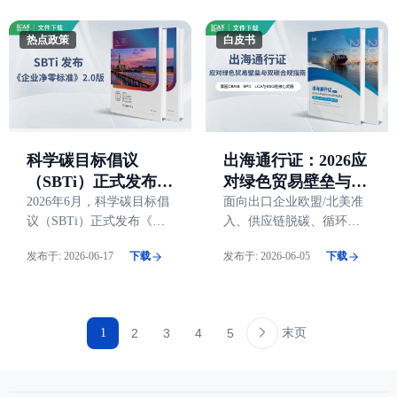
状以及领先企业的不同做
下，全球碳市场非但没有
法。
退潮，反而在不断扩张。
热点政策
白皮书
出海通行证：2026应
科学碳目标倡议
对绿色贸易壁垒与双
（SBTi）正式发布
碳合规指南
《企业净零标准》
面向出口企业欧盟/北美准
2026年6月，科学碳目标倡
入、供应链脱碳、循环经
议（SBTi）正式发布《企
2.0版本
济与ESG核查的实战指南
业净零标准》2.0版本。此
发布于:
2026-06-17
下载
发布于:
2026-06-05
下载
次更新在减碳目标的设定
方式、数据要求与核证机
制上提出了更高标准，也
对企业及其供应链的可持
末页
1
2
3
4
5
续管理提出了新的合规要
求