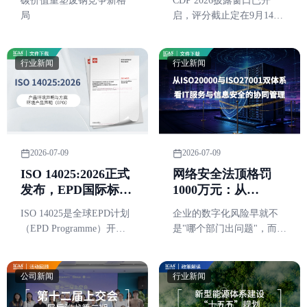
碳价值重塑废钢竞争新格
CDP 2026披露窗口已开
享废钢碳价值落地路
个时间点
局
启，评分截止定在9月14日
径
当周
行业新闻
行业新闻
2026-07-09
2026-07-09
网络安全法顶格罚
ISO 14025:2026正式
1000万元：从
发布，EPD国际标准
ISO20000与
迎来近20年最重要一
企业的数字化风险早就不
ISO 14025是全球EPD计划
ISO27001双体系看
次修订
是"哪个部门出问题"，而是
（EPD Programme）开展
IT服务与信息安全的
服务稳不稳定、数据安不
基于生命周期评价
协同管理
安全，正在互相牵连。这
（LCA）的环境声明工作
也是ISO 20000与ISO 27001
的基础性标准，这次换版
公司新闻
行业新闻
这两个体系，最近被越来
将直接影响各国EPD计划
越多企业放在一起谈的原
未来的运行规则。