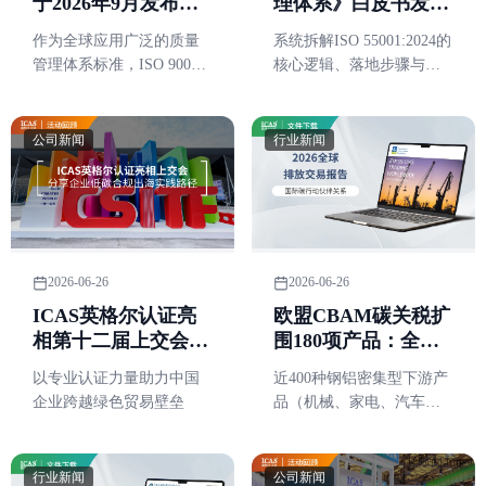
于2026年9月发布：
理体系》白皮书发
主要变化与过渡时间
布！把"沉重资产"盘
作为全球应用广泛的质量
系统拆解ISO 55001:2024的
表
活成"增值引擎"
管理体系标准，ISO 9001
核心逻辑、落地步骤与认
正迎来又一次改版。新版
证价值，并附三大行业实
ISO 9001:2026预计于2026
证案例
年9月正式发布。
公司新闻
行业新闻
2026-06-26
2026-06-26
ICAS英格尔认证亮
欧盟CBAM碳关税扩
相第十二届上交会，
围180项产品：全球
分享企业低碳合规出
碳定价"硬约束"时
以专业认证力量助力中国
近400种钢铝密集型下游产
海实践路径
代，企业出海碳账怎
企业跨越绿色贸易壁垒
品（机械、家电、汽车零
么算？
部件等）纳入适用范围
行业新闻
公司新闻